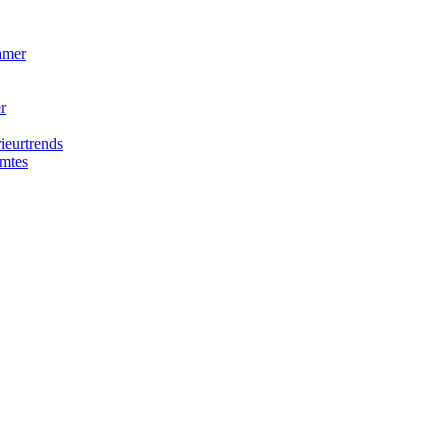
amer
r
ieurtrends
imtes