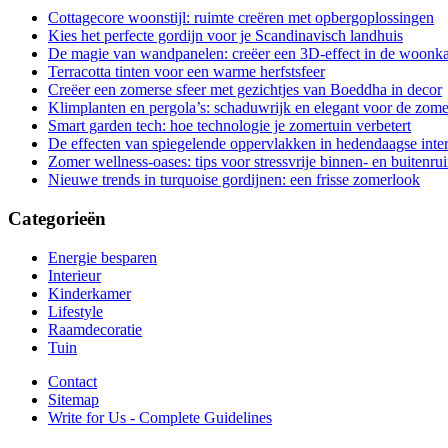
Cottagecore woonstijl: ruimte creëren met opbergoplossingen
Kies het perfecte gordijn voor je Scandinavisch landhuis
De magie van wandpanelen: creëer een 3D-effect in de woonk
Terracotta tinten voor een warme herfstsfeer
Creëer een zomerse sfeer met gezichtjes van Boeddha in decor
Klimplanten en pergola’s: schaduwrijk en elegant voor de zome
Smart garden tech: hoe technologie je zomertuin verbetert
De effecten van spiegelende oppervlakken in hedendaagse inter
Zomer wellness-oases: tips voor stressvrije binnen- en buitenru
Nieuwe trends in turquoise gordijnen: een frisse zomerlook
Categorieën
Energie besparen
Interieur
Kinderkamer
Lifestyle
Raamdecoratie
Tuin
Contact
Sitemap
Write for Us - Complete Guidelines