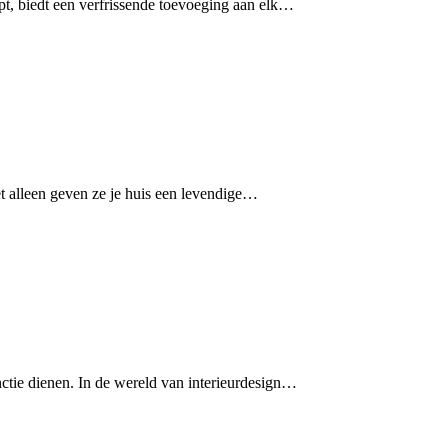
ept, biedt een verfrissende toevoeging aan elk…
et alleen geven ze je huis een levendige…
nctie dienen. In de wereld van interieurdesign…