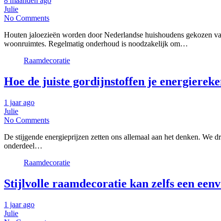
8 maanden ago
Julie
No Comments
Houten jaloezieën worden door Nederlandse huishoudens gekozen vanw
woonruimtes. Regelmatig onderhoud is noodzakelijk om…
Raamdecoratie
Hoe de juiste gordijnstoffen je energierek
1 jaar ago
Julie
No Comments
De stijgende energieprijzen zetten ons allemaal aan het denken. We d
onderdeel…
Raamdecoratie
Stijlvolle raamdecoratie kan zelfs een een
1 jaar ago
Julie