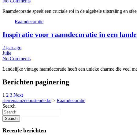
No Comments
Raamdecoratie speelt een cruciale rol in de algehele uitstraling en sfe
Raamdecoratie
Inspiratie voor raamdecoratie in een landel
2 jaar ago
Julie
No Comments
Landelijke vintage raamdecoratie heeft een unieke charme die veel me
Berichten paginering
1
2
3
Next
sterrenaanzeeoostende.be
>
Raamdecoratie
Search
Search
Recente berichten