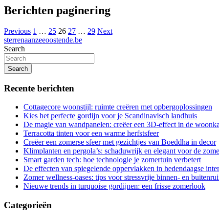
Berichten paginering
Previous
1
…
25
26
27
…
29
Next
sterrenaanzeeoostende.be
Search
Search
Recente berichten
Cottagecore woonstijl: ruimte creëren met opbergoplossingen
Kies het perfecte gordijn voor je Scandinavisch landhuis
De magie van wandpanelen: creëer een 3D-effect in de woonk
Terracotta tinten voor een warme herfstsfeer
Creëer een zomerse sfeer met gezichtjes van Boeddha in decor
Klimplanten en pergola’s: schaduwrijk en elegant voor de zome
Smart garden tech: hoe technologie je zomertuin verbetert
De effecten van spiegelende oppervlakken in hedendaagse inter
Zomer wellness-oases: tips voor stressvrije binnen- en buitenru
Nieuwe trends in turquoise gordijnen: een frisse zomerlook
Categorieën