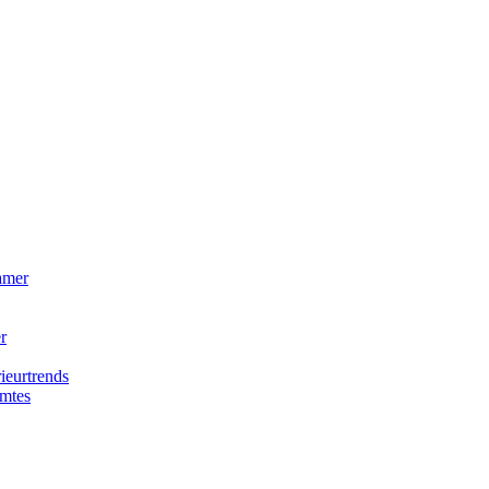
amer
r
ieurtrends
imtes