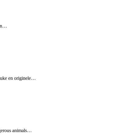
van…
leuke en originele…
ngerous animals…