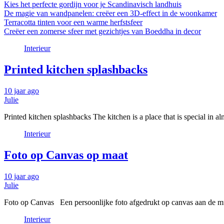
Kies het perfecte gordijn voor je Scandinavisch landhuis
De magie van wandpanelen: creëer een 3D-effect in de woonkamer
Terracotta tinten voor een warme herfstsfeer
Creëer een zomerse sfeer met gezichtjes van Boeddha in decor
Interieur
Printed kitchen splashbacks
10 jaar ago
Julie
Printed kitchen splashbacks The kitchen is a place that is special in
Interieur
Foto op Canvas op maat
10 jaar ago
Julie
Foto op Canvas Een persoonlijke foto afgedrukt op canvas aan de muur
Interieur