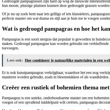
Gedroogde pampagrassen zijn hard op weg de nieuwste interieurtrend t
hun mooie, pluizige pluimen kunnen deze gedroogde grassen worden ge
Of je nu op zoek bent naar iets grilligs of iets klassiekers, pampas
perfecte manier om wat drama en stijl aan je huis toe te voegen zonder 
Wat is gedroogd pampagras en hoe het ka
Pampasgras is een soort siergras dat populair is geworden in huisdec
maken. Gedroogd pampasgras kan worden gebruikt om verbluffende int
toevoegen.
Lees ook:
Hoe combineer je natuurlijke materialen in een we
Er is ook kunstpampasgras verkrijgbaar, waardoor het een nog veelzij
manieren worden gebruikt, zoals in bloemstukken of als wandkleden. O
Creëer een rustiek of bohemien thema met
Pampasgras is een unieke, onderhoudsarme manier om een bohemien of r
voegen of een opvallend middelpunt wilt creëren, pampasgras decorati