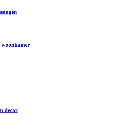
ssingen
de woonkamer
in decor