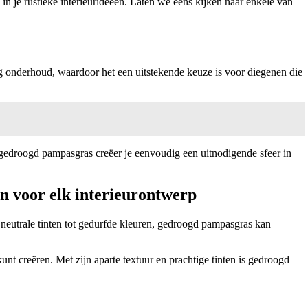
 je rustieke interieurideeën. Laten we eens kijken naar enkele van
nig onderhoud, waardoor het een uitstekende keuze is voor diegenen die
 gedroogd pampasgras creëer je eenvoudig een uitnodigende sfeer in
en voor elk interieurontwerp
 neutrale tinten tot gedurfde kleuren, gedroogd pampasgras kan
t creëren. Met zijn aparte textuur en prachtige tinten is gedroogd