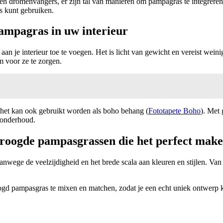
 dromenvangers, er zijn tal van manieren om pampagras te integreren in
s kunt gebruiken.
ampagras in uw interieur
an je interieur toe te voegen. Het is licht van gewicht en vereist wei
m voor ze te zorgen.
r het kan ook gebruikt worden als boho behang (
Fototapete Boho
). Met
 onderhoud.
edroogde pampasgrassen die het perfect mak
nwege de veelzijdigheid en het brede scala aan kleuren en stijlen. Van
ogd pampasgras te mixen en matchen, zodat je een echt uniek ontwerp kun