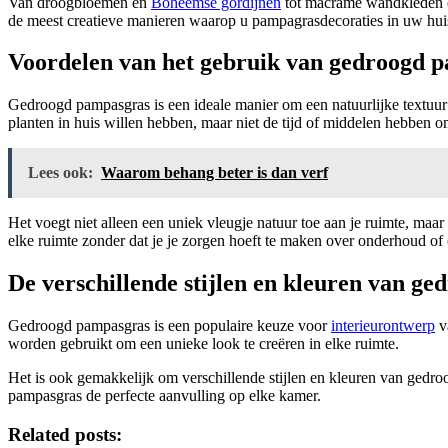
Van droogbloemen en
Boheemse gordijnen
tot macramé wandkleden en
de meest creatieve manieren waarop u pampagrasdecoraties in uw hui
Voordelen van het gebruik van gedroogd p
Gedroogd pampasgras is een ideale manier om een natuurlijke textuur a
planten in huis willen hebben, maar niet de tijd of middelen hebben o
Lees ook:
Waarom behang beter is dan verf
Het voegt niet alleen een uniek vleugje natuur toe aan je ruimte, maa
elke ruimte zonder dat je je zorgen hoeft te maken over onderhoud of
De verschillende stijlen en kleuren van g
Gedroogd pampasgras is een populaire keuze voor
interieurontwerp
va
worden gebruikt om een unieke look te creëren in elke ruimte.
Het is ook gemakkelijk om verschillende stijlen en kleuren van gedro
pampasgras de perfecte aanvulling op elke kamer.
Related posts: