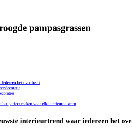
droogde pampasgrassen
iedereen het over heeft
oondecoratie
ecoraties
e het perfect maken voor elk interieurontwerp
wste interieurtrend waar iedereen het ove