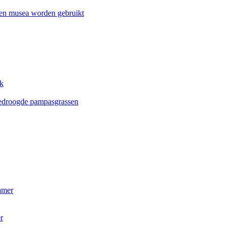
n en musea worden gebruikt
ak
gedroogde pampasgrassen
amer
r