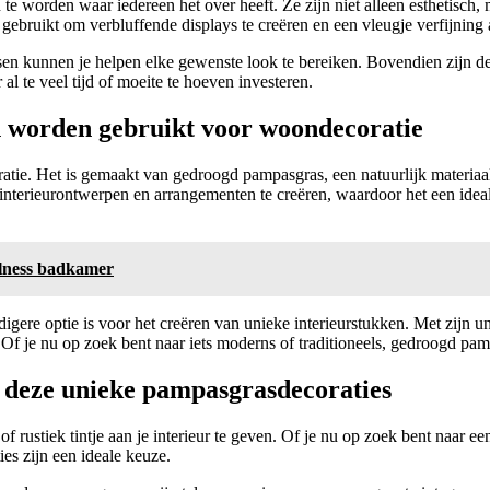
e worden waar iedereen het over heeft. Ze zijn niet alleen esthetisch,
bruikt om verbluffende displays te creëren en een vleugje verfijning 
grassen kunnen je helpen elke gewenste look te bereiken. Bovendien zij
al te veel tijd of moeite te hoeven investeren.
n worden gebruikt voor woondecoratie
oratie. Het is gemaakt van gedroogd pampasgras, een natuurlijk materia
erieurontwerpen en arrangementen te creëren, waardoor het een ideale
llness badkamer
digere optie is voor het creëren van unieke interieurstukken. Met zijn 
f je nu op zoek bent naar iets moderns of traditioneels, gedroogd pamp
 deze unieke pampasgrasdecoraties
ustiek tintje aan je interieur te geven. Of je nu op zoek bent naar ee
es zijn een ideale keuze.