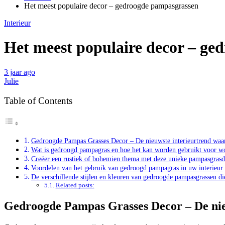
Het meest populaire decor – gedroogde pampasgrassen
Interieur
Het meest populaire decor – ge
3 jaar ago
Julie
Table of Contents
Gedroogde Pampas Grasses Decor – De nieuwste interieurtrend waar 
Wat is gedroogd pampagras en hoe het kan worden gebruikt voor w
Creëer een rustiek of bohemien thema met deze unieke pampasgrasd
Voordelen van het gebruik van gedroogd pampagras in uw interieur
De verschillende stijlen en kleuren van gedroogde pampasgrassen di
Related posts:
Gedroogde Pampas Grasses Decor – De nieu