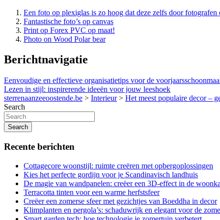
Een foto op plexiglas is zo hoog dat deze zelfs door fotografe
Fantastische foto’s op canvas
Print op Forex PVC op maat!
Photo on Wood Polar bear
Berichtnavigatie
Eenvoudige en effectieve organisatietips voor de voorjaarsschoonma
Lezen in stijl: inspirerende ideeën voor jouw leeshoek
sterrenaanzeeoostende.be
>
Interieur
>
Het meest populaire decor – 
Search
Search
Recente berichten
Cottagecore woonstijl: ruimte creëren met opbergoplossingen
Kies het perfecte gordijn voor je Scandinavisch landhuis
De magie van wandpanelen: creëer een 3D-effect in de woonk
Terracotta tinten voor een warme herfstsfeer
Creëer een zomerse sfeer met gezichtjes van Boeddha in decor
Klimplanten en pergola’s: schaduwrijk en elegant voor de zome
Smart garden tech: hoe technologie je zomertuin verbetert