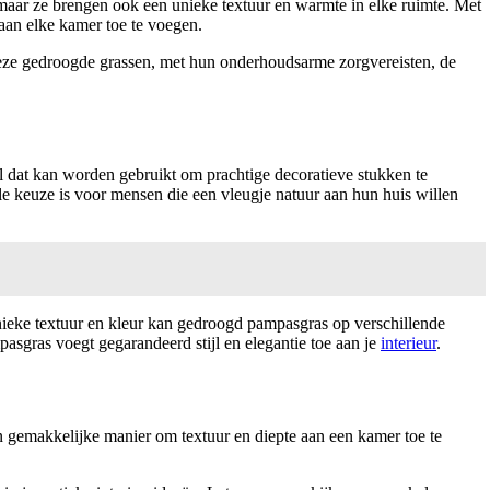
 maar ze brengen ook een unieke textuur en warmte in elke ruimte. Met
aan elke kamer toe te voegen.
n deze gedroogde grassen, met hun onderhoudsarme zorgvereisten, de
al dat kan worden gebruikt om prachtige decoratieve stukken te
 keuze is voor mensen die een vleugje natuur aan hun huis willen
unieke textuur en kleur kan gedroogd pampasgras op verschillende
asgras voegt gegarandeerd stijl en elegantie toe aan je
interieur
.
n gemakkelijke manier om textuur en diepte aan een kamer toe te