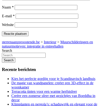
Naam
*
E-mail
*
Website
sterrenaanzeeoostende.be
>
Interieur
>
Muurschilderingen en
natuurmotieven: integratie in entreehallen
Search
Search
Recente berichten
Kies het perfecte gordijn voor je Scandinavisch landhuis
De magie van wandpanelen: creëer een 3D-effect in de
woonkamer
Terracotta tinten voor een warme herfstsfeer
Creëer een zomerse sfeer met gezichtjes van Boeddha in
decor
Klimplanten en pergola’s: schaduwrijk en elegant voor de