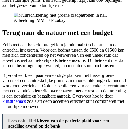
met natuurlijke prints. Een zacht gedempt tapijt kan ook bijdragen
aan het gevoel van natuurlijke rust.
Afbeelding: MMT / Pixabay
Terug naar de natuur met een budget
Zelfs met een beperkt budget kun je minimalistische kunst in de
entreehal integreren. Voor een bedrag tussen de €500 en €1500 kan
men zich concentreren op het verwerven van een uniek stuk dat
zowel visueel aantrekkelijk als betekenisvol is. Dit betekent niet dat
je moet bezuinigen op kwaliteit, maar eerder slim moet kiezen.
Bijvoorbeeld, een paar eenvoudige planken met frisse, groene
varens of een aantrekkelijke prints van muurschilderingen kunnen al
wonderen verrichten. Ook het schilderen van een enkele accentmuur
met een subtiele kleur die overeenstemt met de rest van de inrichting
is een populaire en betaalbare aanpak. Overweeg hoe je door
kunstthema’s
zoals art deco accenten effectief kunt combineren met
natuurlijke motieven.
Lees ook:
Het kiezen van de perfecte plaid voor een
gezellige avond op de bank