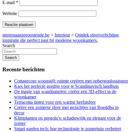
E-mail
*
Website
sterrenaanzeeoostende.be
>
Interieur
>
Ontdek sfeerverlichting
inspiratie die perfect past bij moderne woonkamers.
Search
Search
Recente berichten
Cottagecore woonstijl: ruimte creëren met opbergoplossingen
Kies het perfecte gordijn voor je Scandinavisch landhuis
De magie van wandpanelen: creëer een 3D-effect in de
woonkamer
Terracotta tinten voor een warme herfstsfeer
Creëer een zomerse sfeer met gezichtjes van Boeddha in
decor
Klimplanten en pergola’s: schaduwrijk en elegant voor de
zomer
Smart garden tech: hoe technologie je zomertuin verbetert