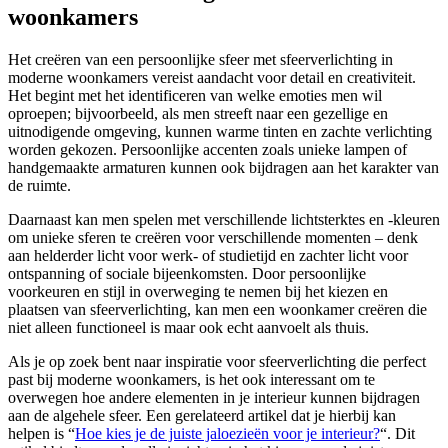
woonkamers
Het creëren van een persoonlijke sfeer met sfeerverlichting in
moderne woonkamers vereist aandacht voor detail en creativiteit.
Het begint met het identificeren van welke emoties men wil
oproepen; bijvoorbeeld, als men streeft naar een gezellige en
uitnodigende omgeving, kunnen warme tinten en zachte verlichting
worden gekozen. Persoonlijke accenten zoals unieke lampen of
handgemaakte armaturen kunnen ook bijdragen aan het karakter van
de ruimte.
Daarnaast kan men spelen met verschillende lichtsterktes en -kleuren
om unieke sferen te creëren voor verschillende momenten – denk
aan helderder licht voor werk- of studietijd en zachter licht voor
ontspanning of sociale bijeenkomsten. Door persoonlijke
voorkeuren en stijl in overweging te nemen bij het kiezen en
plaatsen van sfeerverlichting, kan men een woonkamer creëren die
niet alleen functioneel is maar ook echt aanvoelt als thuis.
Als je op zoek bent naar inspiratie voor sfeerverlichting die perfect
past bij moderne woonkamers, is het ook interessant om te
overwegen hoe andere elementen in je interieur kunnen bijdragen
aan de algehele sfeer. Een gerelateerd artikel dat je hierbij kan
helpen is “
Hoe kies je de juiste jaloezieën voor je interieur?
“. Dit