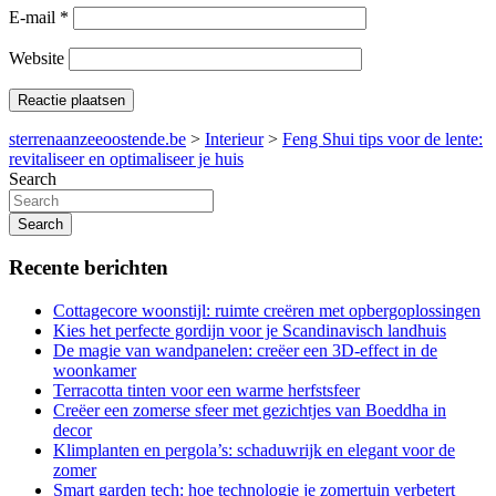
E-mail
*
Website
sterrenaanzeeoostende.be
>
Interieur
>
Feng Shui tips voor de lente:
revitaliseer en optimaliseer je huis
Search
Search
Recente berichten
Cottagecore woonstijl: ruimte creëren met opbergoplossingen
Kies het perfecte gordijn voor je Scandinavisch landhuis
De magie van wandpanelen: creëer een 3D-effect in de
woonkamer
Terracotta tinten voor een warme herfstsfeer
Creëer een zomerse sfeer met gezichtjes van Boeddha in
decor
Klimplanten en pergola’s: schaduwrijk en elegant voor de
zomer
Smart garden tech: hoe technologie je zomertuin verbetert