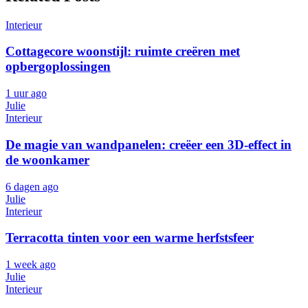
Interieur
Cottagecore woonstijl: ruimte creëren met
opbergoplossingen
1 uur ago
Julie
Interieur
De magie van wandpanelen: creëer een 3D-effect in
de woonkamer
6 dagen ago
Julie
Interieur
Terracotta tinten voor een warme herfstsfeer
1 week ago
Julie
Interieur